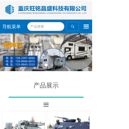
끀
导航菜单
끠
产品展示
끀